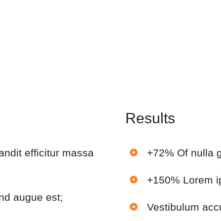
Results
ndit efficitur massa
+72% Of nulla g
+150% Lorem ip
end augue est;
Vestibulum accu