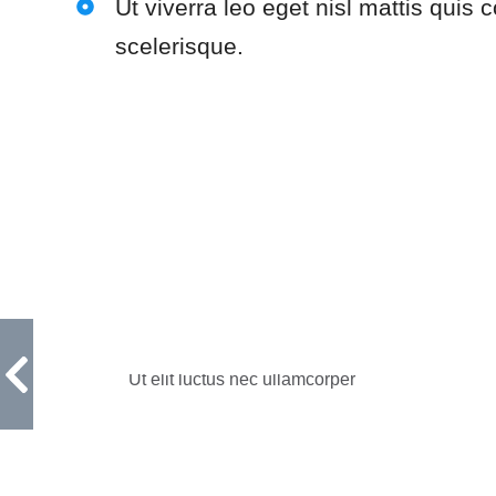
Ut viverra leo eget nisl mattis quis
scelerisque.
Code Lab
Ut elit luctus nec ullamcorper